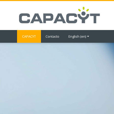
Skip to main content
CAPACYT
Contacto
English ‎(en)‎