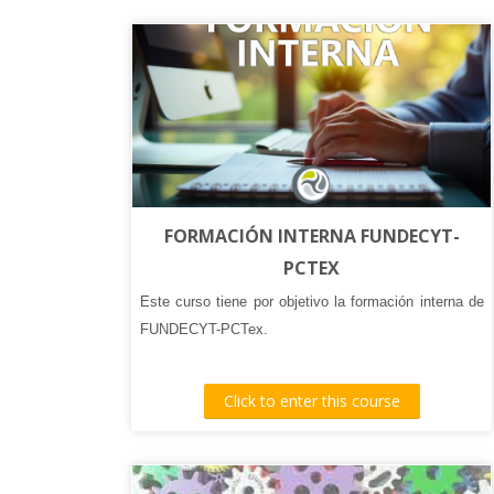
combinación de contenido teórico, ejercicios
prácticos y el desarrollo de un proyecto final, los
asistentes adquirirán una comprensión sólida de
los conceptos fundamentales de la IA y su
aplicación en el ámbito de la investigación.
FORMACIÓN INTERNA FUNDECYT-
PCTEX
Este curso tiene por objetivo la formación interna de
FUNDECYT-PCTex.
Click to enter this course