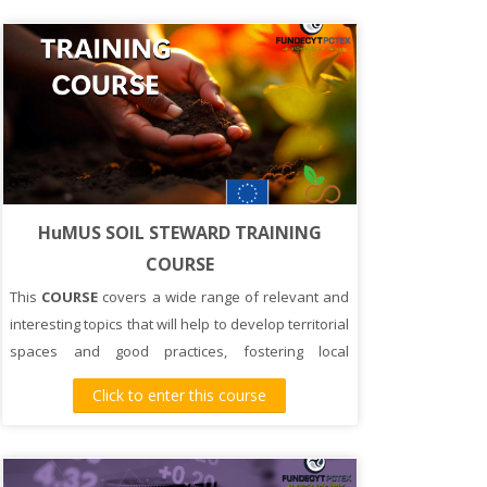
HuMUS SOIL STEWARD TRAINING
COURSE
This
COURSE
covers a wide range of relevant and
interesting topics that will help to develop territorial
spaces and good practices, fostering local
dialogues on
SOIL
health and management.
Click to enter this course