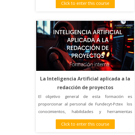
Click to enter this course
La Inteligencia Artificial aplicada a la
redacción de proyectos
El objetivo general de esta formación es
proporcionar al personal de Fundecyt-Pctex los
conocimientos, habilidades y herramientas
necesarias para integrar efectivamente la
Click to enter this course
Inteligencia Artificial (IA) en el proceso de redacción
y gestión de proyectos. A través de una