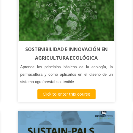
SOSTENIBILIDAD E INNOVACIÓN EN
AGRICULTURA ECOLÓGICA
Aprende los principios básicos de la ecología, la
permacultura y cómo aplicarlos en el diseño de un
sistema agroforestal sostenible.
El curso SOSTENIBILIDAD E INNOVACIÓN EN
Click to enter this course
AGRICULTURA ECOLÓGICA está planteado para
acercar los conceptos esenciales de la agricultura
ecológica, incorporando un enfoque global en el que
se incluyen la innovación y la sostenibilidad de forma
trasversal.