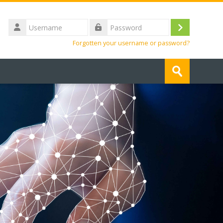
Username
Log
Password
Forgotten your username or password?
in
Search
courses
Submit