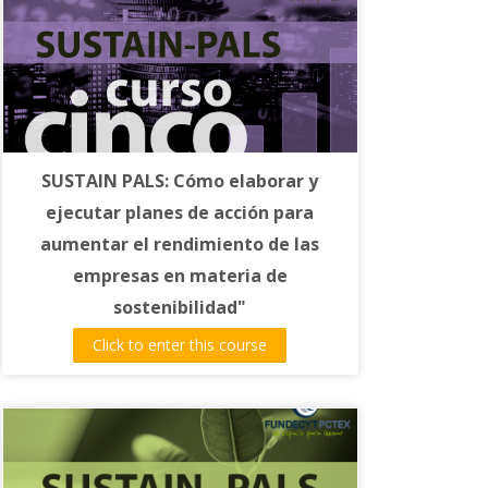
SUSTAIN PALS: Cómo elaborar y
ejecutar planes de acción para
aumentar el rendimiento de las
empresas en materia de
sostenibilidad"
El objetivo del curso es el de: "Aprender a
Click to enter this course
elaborar y ejecutar planes de acción a
partir del diagnóstico de nivel de
sostenibilidad de la empresa, la
identificación de prioridades y definición
de acciones de mejora”.