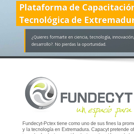
Plataforma de Capacitació
Tecnológica de Extremadu
¿Quieres formarte en ciencia, tecnología, innovación,
desarrollo?. No pierdas la oportunidad.
Fundecyt-Pctex tiene como uno de sus fines la prom
y la tecnología en Extremadura. Capacyt pretende ofr