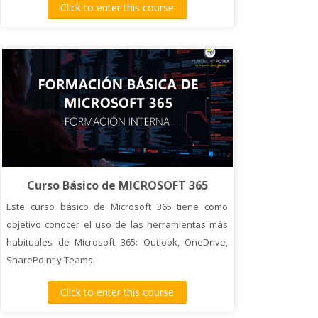
Click to enter this course
preparar, coordinar y gestionar proyectos
europeos con éxito. Abordando tanto los aspectos
teóricos como prácticos, se ofrecerá una visión
integral del proceso de elaboración de
propuestas ganadoras.
Curso Básico de MICROSOFT 365
Este curso básico de Microsoft 365 tiene como
objetivo conocer el uso de las herramientas más
habituales de Microsoft 365: Outlook, OneDrive,
SharePoint y Teams.
Click to enter this course